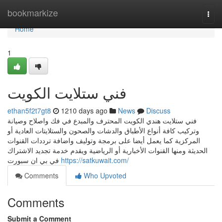
Home
bookmarkize
Togg
navi
Home
1
فني ستلايت الكويت
ethan5f2t7gt8
1210 days ago
News
Discuss
فني ستلايت هندي الكويت المحترف والمبدع في فك واصلاح وصيانة
وتركيب كافة أنواع الأطباق والدشات والصحون والستلايتات العادية أو
المركزية كما يعمل أيضا على برمجة وتوليف واضافة ترددات القنوات
الحديثة ومنها القنوات الأخبارية أو الرياضية ويقدم خدمة تجديد الاشتراك
في بي ان سبورت
https://satkuwait.com/
Comments
Who Upvoted
Comments
Submit a Comment