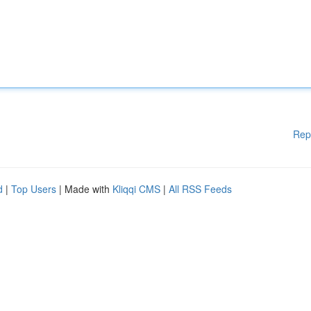
Rep
d
|
Top Users
| Made with
Kliqqi CMS
|
All RSS Feeds