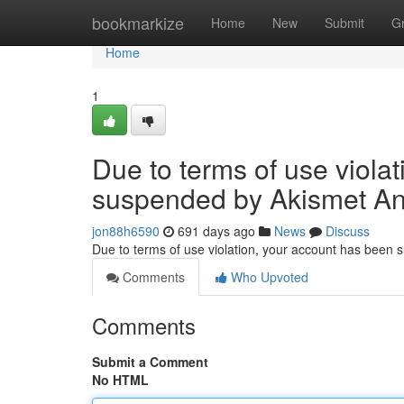
Home
bookmarkize
Home
New
Submit
G
Home
1
Due to terms of use viola
suspended by Akismet An
jon88h6590
691 days ago
News
Discuss
Due to terms of use violation, your account has been
Comments
Who Upvoted
Comments
Submit a Comment
No HTML