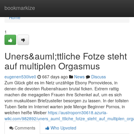
Home
bookmarkize
Home
1
Uners&auml;ttliche Fotze steht
auf multiplen Orgasmus
eugenen530lve0
667 days ago
News
Discuss
Zum Glück gibt es im Netz unzählige Ebony Pornovideos, in
denen die devoten Rubensfrauen brutal ficken. Extrem rattig
machen die megageilen Frauen ihre Schenkel auf, um es sich
vom muskulösen Briefzusteller besorgen zu lassen. In der tollsten
Tuben Seite im Internet warten jede Menge Beginner Pornos, in
welchen heiße Weiber
https://austroporn30618.azuria-
wiki.com/982892/uners_auml_ttliche_fotze_steht_auf_multiplen_or
Comments
Who Upvoted