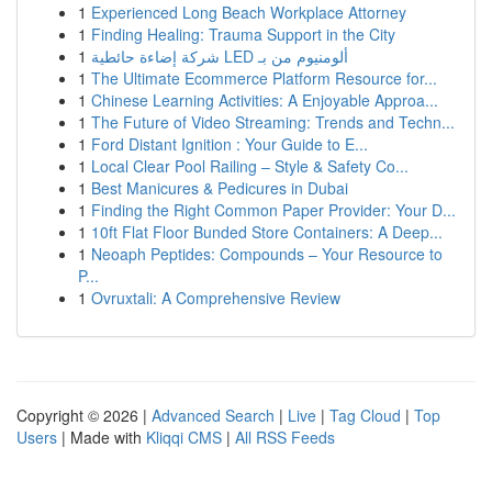
1
Experienced Long Beach Workplace Attorney
1
Finding Healing: Trauma Support in the City
1
شركة إضاءة حائطية LED ألومنيوم من بـ
1
The Ultimate Ecommerce Platform Resource for...
1
Chinese Learning Activities: A Enjoyable Approa...
1
The Future of Video Streaming: Trends and Techn...
1
Ford Distant Ignition : Your Guide to E...
1
Local Clear Pool Railing – Style & Safety Co...
1
Best Manicures & Pedicures in Dubai
1
Finding the Right Common Paper Provider: Your D...
1
10ft Flat Floor Bunded Store Containers: A Deep...
1
Neoaph Peptides: Compounds – Your Resource to
P...
1
Ovruxtali: A Comprehensive Review
Copyright © 2026 |
Advanced Search
|
Live
|
Tag Cloud
|
Top
Users
| Made with
Kliqqi CMS
|
All RSS Feeds