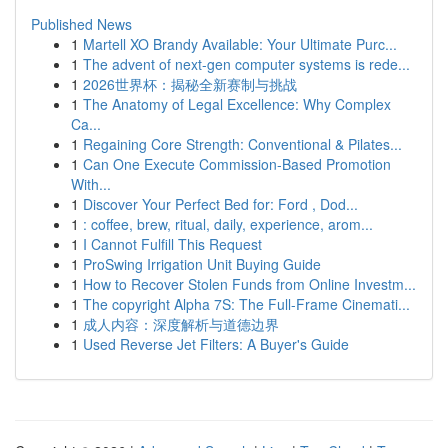
Published News
1
Martell XO Brandy Available: Your Ultimate Purc...
1
The advent of next-gen computer systems is rede...
1
2026世界杯：揭秘全新赛制与挑战
1
The Anatomy of Legal Excellence: Why Complex
Ca...
1
Regaining Core Strength: Conventional & Pilates...
1
Can One Execute Commission-Based Promotion
With...
1
Discover Your Perfect Bed for: Ford , Dod...
1
: coffee, brew, ritual, daily, experience, arom...
1
I Cannot Fulfill This Request
1
ProSwing Irrigation Unit Buying Guide
1
How to Recover Stolen Funds from Online Investm...
1
The copyright Alpha 7S: The Full-Frame Cinemati...
1
成人内容：深度解析与道德边界
1
Used Reverse Jet Filters: A Buyer's Guide