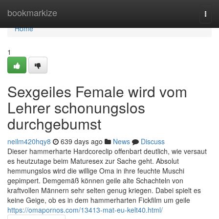
Home
bookmarkize
Togg
navi
Home
1
Sexgeiles Female wird vom
Lehrer schonungslos
durchgebumst
neilm420hqy8
639 days ago
News
Discuss
Dieser hammerharte Hardcoreclip offenbart deutlich, wie versaut
es heutzutage beim Maturesex zur Sache geht. Absolut
hemmungslos wird die willige Oma in ihre feuchte Muschi
gepimpert. Demgemäß können geile alte Schachteln von
kraftvollen Männern sehr selten genug kriegen. Dabei spielt es
keine Geige, ob es in dem hammerharten Fickfilm um geile
https://omapornos.com/13413-mat-eu-kelt40.html/