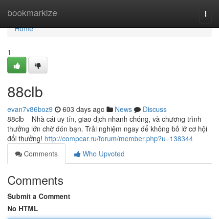
Home
bookmarkize
Togg
navi
Home
1
88clb
evan7v86boz9
603 days ago
News
Discuss
88clb – Nhà cái uy tín, giao dịch nhanh chóng, và chương trình
thưởng lớn chờ đón bạn. Trải nghiệm ngay để không bỏ lỡ cơ hội
đổi thưởng!
http://compcar.ru/forum/member.php?u=138344
Comments
Who Upvoted
Comments
Submit a Comment
No HTML