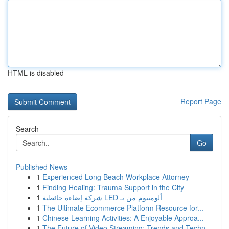
HTML is disabled
Report Page
Search
Go
Published News
1
Experienced Long Beach Workplace Attorney
1
Finding Healing: Trauma Support in the City
1
شركة إضاءة حائطية LED ألومنيوم من بـ
1
The Ultimate Ecommerce Platform Resource for...
1
Chinese Learning Activities: A Enjoyable Approa...
1
The Future of Video Streaming: Trends and Techn...