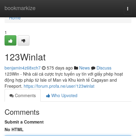
Home
bookmarkize
Togg
navi
Home
1
123Winlat
benjamin4z68xch7
575 days ago
News
Discuss
123Win - Nhà cái cá cược trực tuyến uy tín với giấy phép hoạt
động hợp pháp từ Isle of Man và Khu kinh tế Cagayan and
Freeport.
https://forum.profa.ne/user/123winlat
Comments
Who Upvoted
Comments
Submit a Comment
No HTML