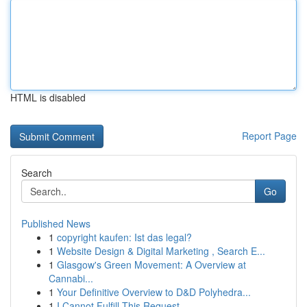
HTML is disabled
Report Page
Search
Go
Published News
1
copyright kaufen: Ist das legal?
1
Website Design & Digital Marketing , Search E...
1
Glasgow's Green Movement: A Overview at
Cannabi...
1
Your Definitive Overview to D&D Polyhedra...
1
I Cannot Fulfill This Request