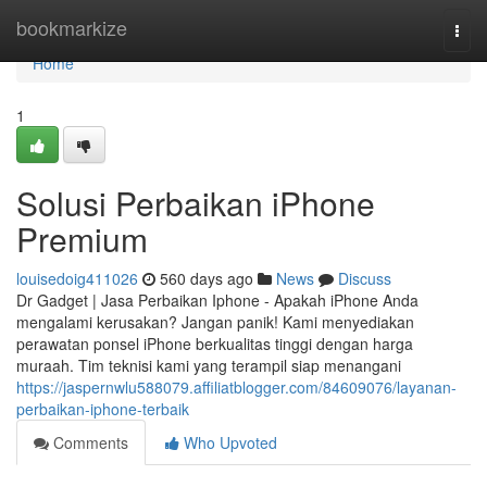
Home
bookmarkize
Togg
navi
Home
1
Solusi Perbaikan iPhone
Premium
louisedoig411026
560 days ago
News
Discuss
Dr Gadget | Jasa Perbaikan Iphone - Apakah iPhone Anda
mengalami kerusakan? Jangan panik! Kami menyediakan
perawatan ponsel iPhone berkualitas tinggi dengan harga
muraah. Tim teknisi kami yang terampil siap menangani
https://jaspernwlu588079.affiliatblogger.com/84609076/layanan-
perbaikan-iphone-terbaik
Comments
Who Upvoted