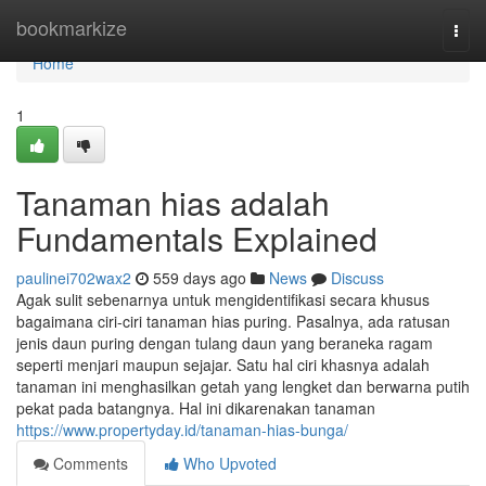
Home
bookmarkize
Togg
navi
Home
1
Tanaman hias adalah
Fundamentals Explained
paulinei702wax2
559 days ago
News
Discuss
Agak sulit sebenarnya untuk mengidentifikasi secara khusus
bagaimana ciri-ciri tanaman hias puring. Pasalnya, ada ratusan
jenis daun puring dengan tulang daun yang beraneka ragam
seperti menjari maupun sejajar. Satu hal ciri khasnya adalah
tanaman ini menghasilkan getah yang lengket dan berwarna putih
pekat pada batangnya. Hal ini dikarenakan tanaman
https://www.propertyday.id/tanaman-hias-bunga/
Comments
Who Upvoted