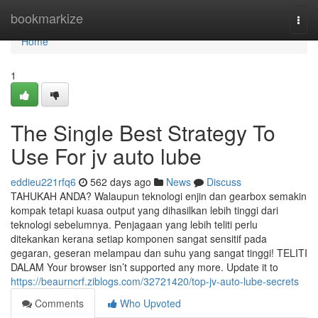
Home
bookmarkize
Togg
navi
Home
1
The Single Best Strategy To
Use For jv auto lube
eddieu221rfq6
562 days ago
News
Discuss
TAHUKAH ANDA? Walaupun teknologi enjin dan gearbox semakin
kompak tetapi kuasa output yang dihasilkan lebih tinggi dari
teknologi sebelumnya. Penjagaan yang lebih teliti perlu
ditekankan kerana setiap komponen sangat sensitif pada
gegaran, geseran melampau dan suhu yang sangat tinggi! TELITI
DALAM Your browser isn’t supported any more. Update it to
https://beaurncrf.ziblogs.com/32721420/top-jv-auto-lube-secrets
Comments
Who Upvoted