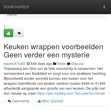
Home
bookmarkize
Togg
navi
Home
1
Keuken wrappen voorbeelden
Geen verder een mysterie
ewartc875alt3
546 days ago
News
Discuss
Toepassing een föhn om de folie voorzichtig te verwarmen. Het
vermeerderd een flexibiliteit en zorgt voor ons strakkere hechting.
Bijvoorbeeld eerder vermeld kunnen een kosten voor het
wrappen betreffende ons keuken variëren tussen €499 en €1499
afhankelijk aangaande een grootte van een keuken. De prijs met
een nieuwe op maat
https://ask.mallaky.com/?qa=user/turntime6
Comments
Who Upvoted