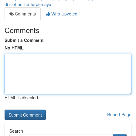
di-slot-online-terpercaya
Comments
Who Upvoted
Comments
Submit a Comment
No HTML
HTML is disabled
Report Page
Search