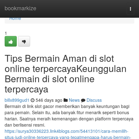
Home
bookmarkize
Togg
navi
Home
1
Tips Bermain Aman di slot
online terpercayaKeunggulan
Bermain di slot online
terpercaya
billx899gud1
546 days ago
News
Discuss
Bermain di link slot gacor memberikan banyak keuntungan bagi
para pemain. Selain itu, ada banyak fitur menarik seperti bonus
harian. Saatnya meraih kemenangan dengan platform terpercaya
dan berlisensi resmi.
https://surya30336223.link4blogs.com/54413101/cara-memilih-
situs-judi-online-terpercaya-yang-tepatmengapa-harus-bermain-