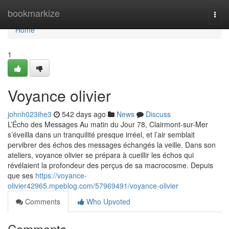
Home
bookmarkize
Togg
navi
Home
1
Voyance olivier
johnh023ihe3
542 days ago
News
Discuss
L’Écho des Messages Au matin du Jour 78, Clairmont-sur-Mer
s’éveilla dans un tranquilité presque irréel, et l’air semblait
pervibrer des échos des messages échangés la veille. Dans son
ateliers, voyance olivier se prépara à cueillir les échos qui
révélaient la profondeur des perçus de sa macrocosme. Depuis
que ses
https://voyance-
olivier42965.mpeblog.com/57969491/voyance-olivier
Comments
Who Upvoted
Comments