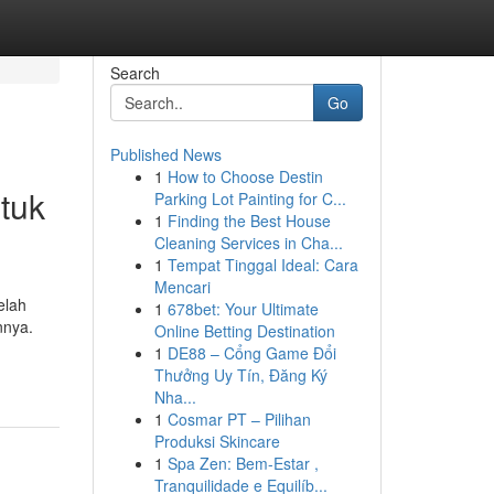
Search
Go
Published News
1
How to Choose Destin
ntuk
Parking Lot Painting for C...
1
Finding the Best House
Cleaning Services in Cha...
1
Tempat Tinggal Ideal: Cara
Mencari
elah
1
678bet: Your Ultimate
nnya.
Online Betting Destination
1
DE88 – Cổng Game Đổi
Thưởng Uy Tín, Đăng Ký
Nha...
1
Cosmar PT – Pilihan
Produksi Skincare
1
Spa Zen: Bem-Estar ,
Tranquilidade e Equilíb...