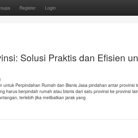
roups
Register
Login
nsi: Solusi Praktis dan Efisien u
s
ien untuk Perpindahan Rumah dan Bisnis Jasa pindahan antar provinsi t
g harus berpindah rumah atau bisnis dari satu provinsi ke provinsi lai
tangan, terlebih jika melibatkan jarak yang