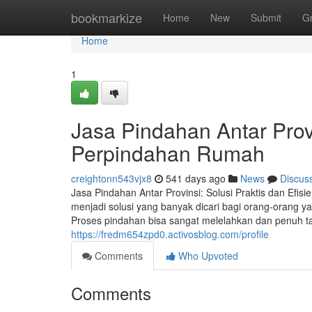
Home
bookmarkize
Home
New
Submit
G
Home
1
Jasa Pindahan Antar Provi
Perpindahan Rumah
creightonn543vjx8
541 days ago
News
Discus
Jasa Pindahan Antar Provinsi: Solusi Praktis dan Efis
menjadi solusi yang banyak dicari bagi orang-orang yan
Proses pindahan bisa sangat melelahkan dan penuh tan
https://fredm654zpd0.activosblog.com/profile
Comments
Who Upvoted
Comments