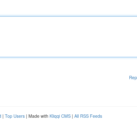
Rep
d
|
Top Users
| Made with
Kliqqi CMS
|
All RSS Feeds