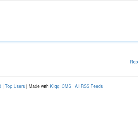
Rep
d
|
Top Users
| Made with
Kliqqi CMS
|
All RSS Feeds