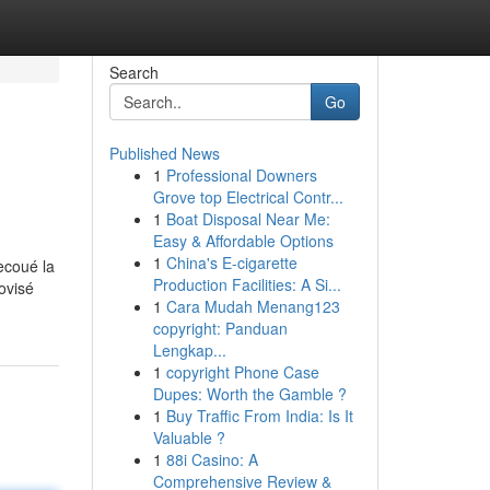
Search
Go
Published News
1
Professional Downers
Grove top Electrical Contr...
1
Boat Disposal Near Me:
Easy & Affordable Options
1
China's E-cigarette
secoué la
Production Facilities: A Si...
ovisé
1
Cara Mudah Menang123
copyright: Panduan
Lengkap...
1
copyright Phone Case
Dupes: Worth the Gamble ?
1
Buy Traffic From India: Is It
Valuable ?
1
88i Casino: A
Comprehensive Review &