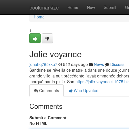
Home
bookmarkize
Home
New
Submit
G
Home
1
Jolie voyance
jonahq765xku7
542 days ago
News
Discuss
Sandrine se réveilla ce matin-là dans une douce journée,
grande ville la nuit précédente l’avait emmenée dehors
marqué par la pluie. Son
https://jolie-voyance11975.b
Comments
Who Upvoted
Comments
Submit a Comment
No HTML