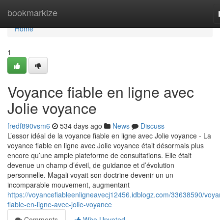
Home
bookmarkize
Home
1
Voyance fiable en ligne avec
Jolie voyance
fredf890vsm6
534 days ago
News
Discuss
L’essor idéal de la voyance fiable en ligne avec Jolie voyance - La
voyance fiable en ligne avec Jolie voyance était désormais plus
encore qu’une ample plateforme de consultations. Elle était
devenue un champ d’éveil, de guidance et d’évolution
personnelle. Magali voyait son doctrine devenir un un
incomparable mouvement, augmentant
https://voyancefiableenligneavecj12456.idblogz.com/33638590/voya
fiable-en-ligne-avec-jolie-voyance
Comments
Who Upvoted