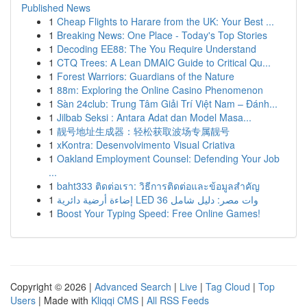
Published News
1
Cheap Flights to Harare from the UK: Your Best ...
1
Breaking News: One Place - Today's Top Stories
1
Decoding EE88: The You Require Understand
1
CTQ Trees: A Lean DMAIC Guide to Critical Qu...
1
Forest Warriors: Guardians of the Nature
1
88m: Exploring the Online Casino Phenomenon
1
Sàn 24club: Trung Tâm Giải Trí Việt Nam – Đánh...
1
Jilbab Seksi : Antara Adat dan Model Masa...
1
靓号地址生成器：轻松获取波场专属靓号
1
xKontra: Desenvolvimento Visual Criativa
1
Oakland Employment Counsel: Defending Your Job
...
1
baht333 ติดต่อเรา: วิธีการติดต่อและข้อมูลสำคัญ
1
إضاءة أرضية دائرية LED 36 وات مصر: دليل شامل
1
Boost Your Typing Speed: Free Online Games!
Copyright © 2026 |
Advanced Search
|
Live
|
Tag Cloud
|
Top
Users
| Made with
Kliqqi CMS
|
All RSS Feeds