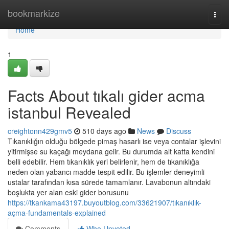
Home
bookmarkize
Togg
navi
Home
1
Facts About tıkalı gider acma
istanbul Revealed
creightonn429gmv5
510 days ago
News
Discuss
Tıkanıklığın olduğu bölgede pimaş hasarlı ise veya contalar işlevini
yitirmişse su kaçağı meydana gelir. Bu durumda alt katta kendini
belli edebilir. Hem tıkanıklık yeri belirlenir, hem de tıkanıklığa
neden olan yabancı madde tespit edilir. Bu işlemler deneyimli
ustalar tarafından kısa sürede tamamlanır. Lavabonun altındaki
boşlukta yer alan eski gider borusunu
https://tkankama43197.buyoutblog.com/33621907/tıkanıklık-
açma-fundamentals-explained
Comments
Who Upvoted