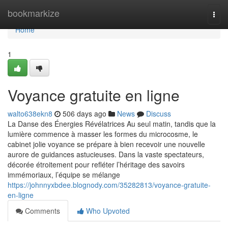
Home
bookmarkize
Togg
navi
Home
1
Voyance gratuite en ligne
walto638ekn8
506 days ago
News
Discuss
La Danse des Énergies Révélatrices Au seul matin, tandis que la
lumière commence à masser les formes du microcosme, le
cabinet jolie voyance se prépare à bien recevoir une nouvelle
aurore de guidances astucieuses. Dans la vaste spectateurs,
décorée étroitement pour refléter l’héritage des savoirs
immémoriaux, l’équipe se mélange
https://johnnyxbdee.blognody.com/35282813/voyance-gratuite-
en-ligne
Comments
Who Upvoted