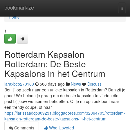
Home
bookmarkize
Togg
navi
Home
1
Rotterdam Kapsalon
Rotterdam: De Beste
Kapsalons in het Centrum
laraxbco270160
506 days ago
News
Discuss
Ben jij op zoek naar een unieke kapsalon in Rotterdam? Dan zit je
goed! We helpen je graag om de beste kapsalon te vinden die
past bij jouw wensen en behoeften. Of je nu op zoek bent naar
een trendy coupe, of naar
https://larissaadcp809231.bloggadores.com/32864705/rotterdam-
kapsalon-rotterdam-de-beste-kapsalons-in-het-centrum
Comments
Who Upvoted