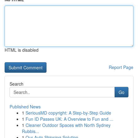
HTML is disabled
Report Page
Search
Go
Published News
1
SeriousMD copyright: A Step-by-Step Guide
1
Fun ID Passes UK: A Overview to Fun and ...
1
Cleaner Outdoor Spaces with North Sydney
Rubbis...
1
Our Auto Shipping Solution