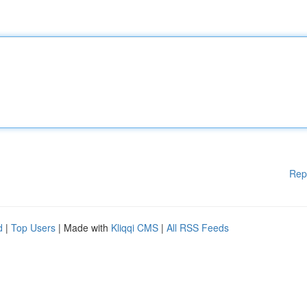
Rep
d
|
Top Users
| Made with
Kliqqi CMS
|
All RSS Feeds