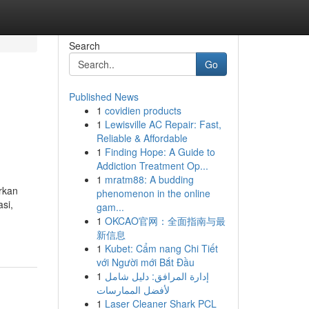
Search
Go
Published News
1
covidien products
1
Lewisville AC Repair: Fast,
Reliable & Affordable
1
Finding Hope: A Guide to
Addiction Treatment Op...
1
mratm88: A budding
rkan
phenomenon in the online
si,
gam...
1
OKCAO官网：全面指南与最
新信息
1
Kubet: Cẩm nang Chi Tiết
với Người mới Bắt Đầu
1
إدارة المرافق: دليل شامل
لأفضل الممارسات
1
Laser Cleaner Shark PCL