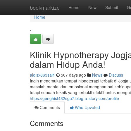
Home
bookmarkize
Home
New
Submit
G
Home
1
Klinik Hypnotherapy Jogj
dalam Hidup Anda!
aloisx863sai1
507 days ago
News
Discuss
Ingin menemukan tempat hipnoterapi terbaik di Jogja
masalah mental dan emosional menghambat kehidupan 
tetapi sebuah teknik yang terbukti efektif untuk mengu
https://genghisf432sgu7.blog-a-story.com/profile
Comments
Who Upvoted
Comments