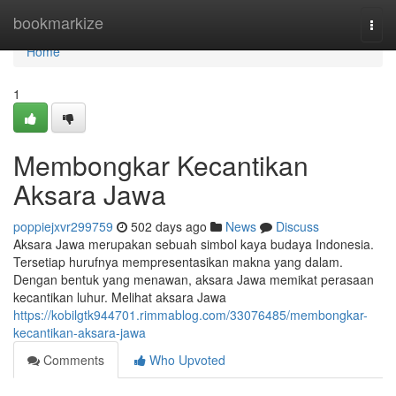
Home
bookmarkize
Togg
navi
Home
1
Membongkar Kecantikan
Aksara Jawa
poppiejxvr299759
502 days ago
News
Discuss
Aksara Jawa merupakan sebuah simbol kaya budaya Indonesia.
Tersetiap hurufnya mempresentasikan makna yang dalam.
Dengan bentuk yang menawan, aksara Jawa memikat perasaan
kecantikan luhur. Melihat aksara Jawa
https://kobilgtk944701.rimmablog.com/33076485/membongkar-
kecantikan-aksara-jawa
Comments
Who Upvoted