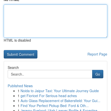
HTML is disabled
Report Page
Search
Go
Published News
1
Noida to Jaipur Taxi: Your Ultimate Journey Guide
1
get Fioricet For Serious head aches
1
Auto Glass Replacement of Bakersfield: Your Gui...
1
Find Your Perfect Pickup Bed: Ford & Oth...
1
Jeremy Eveland: Utah Lawyer Profile & Expertise