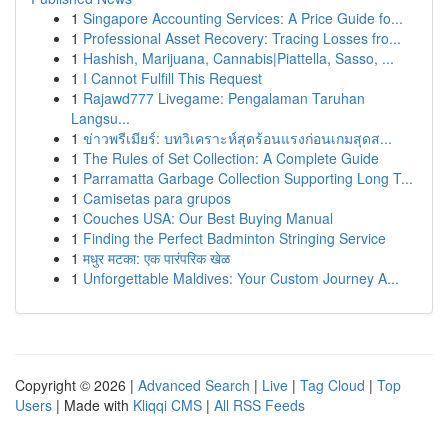
1
Singapore Accounting Services: A Price Guide fo...
1
Professional Asset Recovery: Tracing Losses fro...
1
Hashish, Marijuana, Cannabis|Piattella, Sasso, ...
1
I Cannot Fulfill This Request
1
Rajawd777 Livegame: Pengalaman Taruhan
Langsu...
1
ข่าวพรีเมียร์: บทวิเคราะห์สุดร้อนแรงก่อนเกมสุดส...
1
The Rules of Set Collection: A Complete Guide
1
Parramatta Garbage Collection Supporting Long T...
1
Camisetas para grupos
1
Couches USA: Our Best Buying Manual
1
Finding the Perfect Badminton Stringing Service
1
मधुर मटका: एक पारंपरिक खेळ
1
Unforgettable Maldives: Your Custom Journey A...
Copyright © 2026 |
Advanced Search
|
Live
|
Tag Cloud
|
Top
Users
| Made with
Kliqqi CMS
|
All RSS Feeds