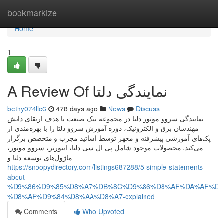
Home
bookmarkize
Home
1
A Review Of نمایندگی دلتا
bethy074llc6
478 days ago
News
Discuss
نمایندگی سروو موتور دلتا در مجموعه نیک صنعت با هدف ارتقای دانش
مهندسان برق و الکترونیک، دوره آموزش سروو دلتا را با بهره‌مندی از
پک‌های آموزشی پیشرفته و مجهز توسط اساتید مجرب و متخصص برگزار
می‌کند. محصولات موجود شامل پی ال سی دلتا، اینورتر، سروو موتور،
ماژول‌های توسعه دلتا و
https://snoopydirectory.com/listings687288/5-simple-statements-
about-
%D9%86%D9%85%D8%A7%DB%8C%D9%86%D8%AF%DA%AF%D
%D8%AF%D9%84%D8%AA%D8%A7-explained
Comments
Who Upvoted