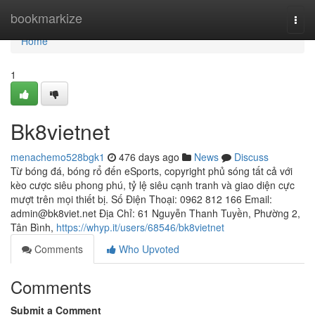
Home
bookmarkize
Togg
navi
Home
1
Bk8vietnet
menachemo528bgk1
476 days ago
News
Discuss
Từ bóng đá, bóng rổ đến eSports, copyright phủ sóng tất cả với
kèo cược siêu phong phú, tỷ lệ siêu cạnh tranh và giao diện cực
mượt trên mọi thiết bị. Số Điện Thoại: 0962 812 166 Email:
admin@bk8viet.net
Địa Chỉ: 61 Nguyễn Thanh Tuyền, Phường 2,
Tân Bình,
https://whyp.it/users/68546/bk8vietnet
Comments
Who Upvoted
Comments
Submit a Comment