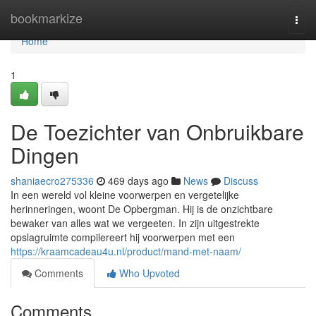
Home
bookmarkize
Togg
navi
Home
1
De Toezichter van Onbruikbare
Dingen
shaniaecro275336
469 days ago
News
Discuss
In een wereld vol kleine voorwerpen en vergetelijke
herinneringen, woont De Opbergman. Hij is de onzichtbare
bewaker van alles wat we vergeeten. In zijn uitgestrekte
opslagruimte compilereert hij voorwerpen met een
https://kraamcadeau4u.nl/product/mand-met-naam/
Comments
Who Upvoted
Comments