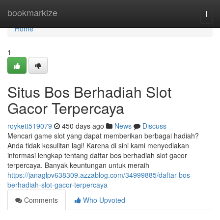
Home
bookmarkize
Togg
navi
Home
1
Situs Bos Berhadiah Slot
Gacor Terpercaya
roykett519079
450 days ago
News
Discuss
Mencari game slot yang dapat memberikan berbagai hadiah?
Anda tidak kesulitan lagi! Karena di sini kami menyediakan
informasi lengkap tentang daftar bos berhadiah slot gacor
terpercaya. Banyak keuntungan untuk meraih
https://janaglpv638309.azzablog.com/34999885/daftar-bos-
berhadiah-slot-gacor-terpercaya
Comments
Who Upvoted