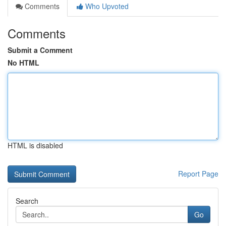
Comments
Who Upvoted
Comments
Submit a Comment
No HTML
HTML is disabled
Report Page
Search
Go