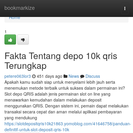
Home
bookmarkize
Togg
navi
Home
1
Fakta Tentang depo 10k qris
Terungkap
petere063lor3
451 days ago
News
Discuss
Apakah kamu sudah siap untuk menyelami lebih jauh serta
menemukan metode terbaik untuk sukses dalam permainan ini?
Slot depo QRIS adalah jenis permainan slot on line yang
menawarkan kemudahan dalam melakukan deposit
menggunakan QRIS. Dengan sistem ini, pemain dapat melakukan
transaksi secara cepat dan aman melalui aplikasi pembayaran
yang mendukung
https://slotdepositqris10k21863.yomoblog.com/41646758/panduan-
definitif-untuk-slot-deposit-qris-10k