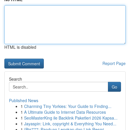
HTML is disabled
Report Page
Search
Go
Published News
1
Charming Tiny Yorkies: Your Guide to Finding...
1
A Ultimate Guide to Internet Data Resources
1
SeoMasterKing ile Backlink Paketleri 2026 Kapsa...
1
Jayaspin: Link, copyright & Everything You Need...
1
{Big777: Panduan Lengkap dan Link Resmi