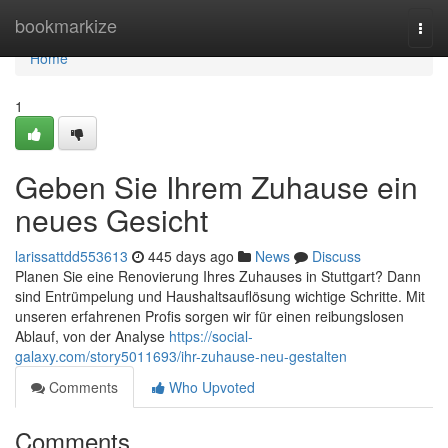
Home
bookmarkize
Togg
navi
Home
1
Geben Sie Ihrem Zuhause ein
neues Gesicht
larissattdd553613
445 days ago
News
Discuss
Planen Sie eine Renovierung Ihres Zuhauses in Stuttgart? Dann
sind Entrümpelung und Haushaltsauflösung wichtige Schritte. Mit
unseren erfahrenen Profis sorgen wir für einen reibungslosen
Ablauf, von der Analyse
https://social-
galaxy.com/story5011693/ihr-zuhause-neu-gestalten
Comments
Who Upvoted
Comments