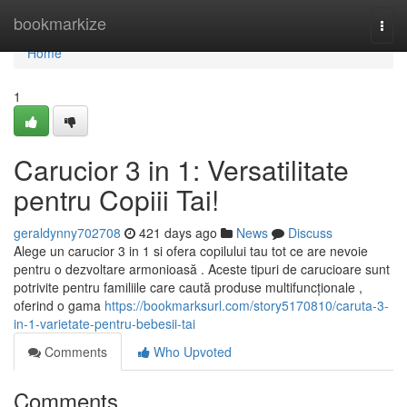
Home
bookmarkize
Togg
navi
Home
1
Carucior 3 in 1: Versatilitate
pentru Copiii Tai!
geraldynny702708
421 days ago
News
Discuss
Alege un carucior 3 in 1 si ofera copilului tau tot ce are nevoie
pentru o dezvoltare armonioasă . Aceste tipuri de carucioare sunt
potrivite pentru familiile care caută produse multifuncționale ,
oferind o gama
https://bookmarksurl.com/story5170810/caruta-3-
in-1-varietate-pentru-bebesii-tai
Comments
Who Upvoted
Comments