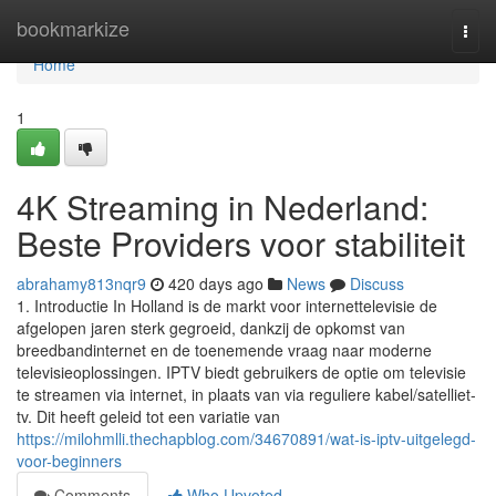
Home
bookmarkize
Togg
navi
Home
1
4K Streaming in Nederland:
Beste Providers voor stabiliteit
abrahamy813nqr9
420 days ago
News
Discuss
1. Introductie In Holland is de markt voor internettelevisie de
afgelopen jaren sterk gegroeid, dankzij de opkomst van
breedbandinternet en de toenemende vraag naar moderne
televisieoplossingen. IPTV biedt gebruikers de optie om televisie
te streamen via internet, in plaats van via reguliere kabel/satelliet-
tv. Dit heeft geleid tot een variatie van
https://milohmlli.thechapblog.com/34670891/wat-is-iptv-uitgelegd-
voor-beginners
Comments
Who Upvoted