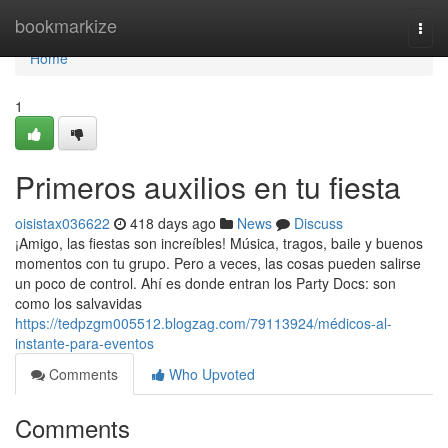
Home
bookmarkize
Togg
navi
Home
1
Primeros auxilios en tu fiesta
oisistax036622
418 days ago
News
Discuss
¡Amigo, las fiestas son increíbles! Música, tragos, baile y buenos
momentos con tu grupo. Pero a veces, las cosas pueden salirse
un poco de control. Ahí es donde entran los Party Docs: son
como los salvavidas
https://tedpzgm005512.blogzag.com/79113924/médicos-al-
instante-para-eventos
Comments
Who Upvoted
Comments