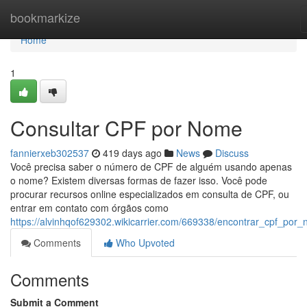
Home
bookmarkize
Home
1
Consultar CPF por Nome
fannierxeb302537
419 days ago
News
Discuss
Você precisa saber o número de CPF de alguém usando apenas
o nome? Existem diversas formas de fazer isso. Você pode
procurar recursos online especializados em consulta de CPF, ou
entrar em contato com órgãos como
https://alvinhqof629302.wikicarrier.com/669338/encontrar_cpf_por
Comments
Who Upvoted
Comments
Submit a Comment