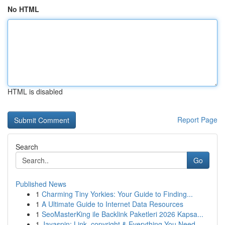
No HTML
HTML is disabled
Report Page
Search
Go
Published News
1
Charming Tiny Yorkies: Your Guide to Finding...
1
A Ultimate Guide to Internet Data Resources
1
SeoMasterKing ile Backlink Paketleri 2026 Kapsa...
1
Jayaspin: Link, copyright & Everything You Need...