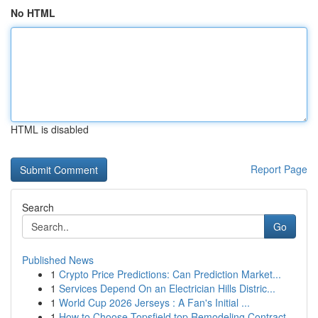
No HTML
HTML is disabled
Report Page
Search
Go
Published News
1
Crypto Price Predictions: Can Prediction Market...
1
Services Depend On an Electrician Hills Distric...
1
World Cup 2026 Jerseys : A Fan's Initial ...
1
How to Choose Topsfield top Remodeling Contract...