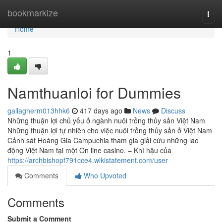
Home
bookmarkize
Togg
navi
Home
1
Namthuanloi for Dummies
gallagherm013hhk6
417 days ago
News
Discuss
Những thuận lợi chủ yếu ở ngành nuôi trồng thủy sản Việt Nam
Những thuận lợi tự nhiên cho việc nuôi trồng thủy sản ở Việt Nam
Cảnh sát Hoàng Gia Campuchia tham gia giải cứu những lao
động Việt Nam tại một On line casino. – Khí hậu của
https://archbishopf791cce4.wikistatement.com/user
Comments
Who Upvoted
Comments
Submit a Comment