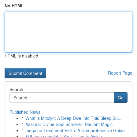
No HTML
HTML is disabled
Report Page
Search
Go
Published News
1
What is Mitolyn: A Deep Dive into This Sleep Su...
1
Aasimar Divine Soul Sorcerer: Radiant Magic
1
Ibogaine Treatment Perth: A Comprehensive Guide
1
8k8.com copyright: Your Ultimate Guide