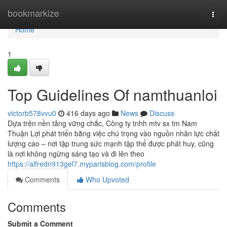
Home
bookmarkize
Togg
navi
Home
1
Top Guidelines Of namthuanloi
victorb578vvu0
416 days ago
News
Discuss
Dựa trên nền tảng vững chắc, Công ty tnhh mtv sx tm Nam
Thuận Lợi phát triển bằng việc chú trọng vào nguồn nhân lực chất
lượng cao – nơi tập trung sức mạnh tập thể được phát huy, cũng
là nơi không ngừng sáng tạo và đi lên theo
https://alfredn913gel7.myparisblog.com/profile
Comments
Who Upvoted
Comments
Submit a Comment