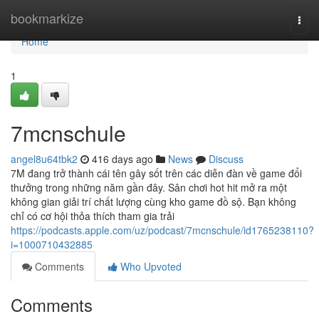
Home
bookmarkize
Togg
navi
Home
1
7mcnschule
angel8u64tbk2
416 days ago
News
Discuss
7M đang trở thành cái tên gây sốt trên các diễn đàn về game đổi
thưởng trong những năm gần đây. Sân chơi hot hit mở ra một
không gian giải trí chất lượng cùng kho game đồ sộ. Bạn không
chỉ có cơ hội thỏa thích tham gia trải
https://podcasts.apple.com/uz/podcast/7mcnschule/id1765238110?
i=1000710432885
Comments
Who Upvoted
Comments