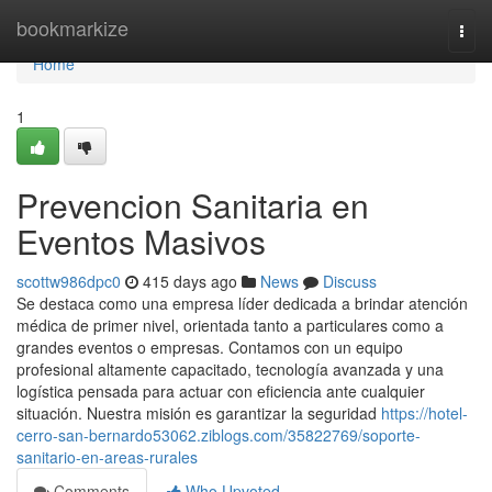
Home
bookmarkize
Togg
navi
Home
1
Prevencion Sanitaria en
Eventos Masivos
scottw986dpc0
415 days ago
News
Discuss
Se destaca como una empresa líder dedicada a brindar atención
médica de primer nivel, orientada tanto a particulares como a
grandes eventos o empresas. Contamos con un equipo
profesional altamente capacitado, tecnología avanzada y una
logística pensada para actuar con eficiencia ante cualquier
situación. Nuestra misión es garantizar la seguridad
https://hotel-
cerro-san-bernardo53062.ziblogs.com/35822769/soporte-
sanitario-en-areas-rurales
Comments
Who Upvoted