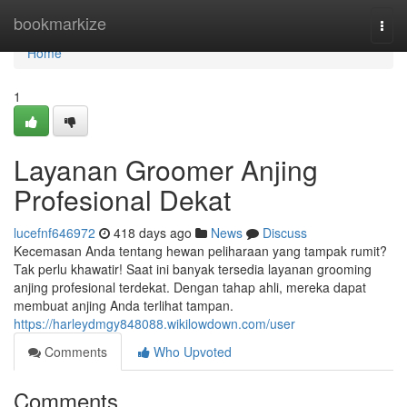
Home
bookmarkize
Togg
navi
Home
1
Layanan Groomer Anjing
Profesional Dekat
lucefnf646972
418 days ago
News
Discuss
Kecemasan Anda tentang hewan peliharaan yang tampak rumit?
Tak perlu khawatir! Saat ini banyak tersedia layanan grooming
anjing profesional terdekat. Dengan tahap ahli, mereka dapat
membuat anjing Anda terlihat tampan.
https://harleydmgy848088.wikilowdown.com/user
Comments
Who Upvoted
Comments