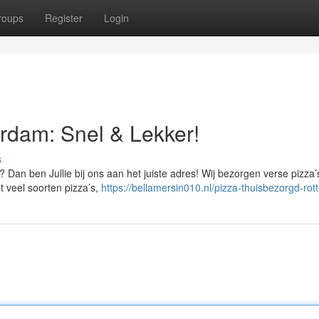
roups
Register
Login
rdam: Snel & Lekker!
s
 Dan ben Jullie bij ons aan het juiste adres! Wij bezorgen verse pizza’
t veel soorten pizza’s,
https://bellamersin010.nl/pizza-thuisbezorgd-rot