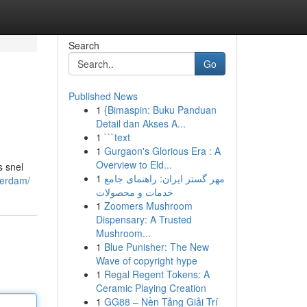
Search
Go
Published News
1
{Bimaspin: Buku Panduan
Detail dan Akses A...
1
```text
1
Gurgaon's Glorious Era : A
Overview to Eld...
s snel
1
مهر گستر ایران: راهنمای جامع
terdam/
خدمات و محصولات
1
Zoomers Mushroom
Dispensary: A Trusted
Mushroom...
1
Blue Punisher: The New
Wave of copyright hype
1
Regal Regent Tokens: A
Ceramic Playing Creation
1
GG88 – Nền Tảng Giải Trí