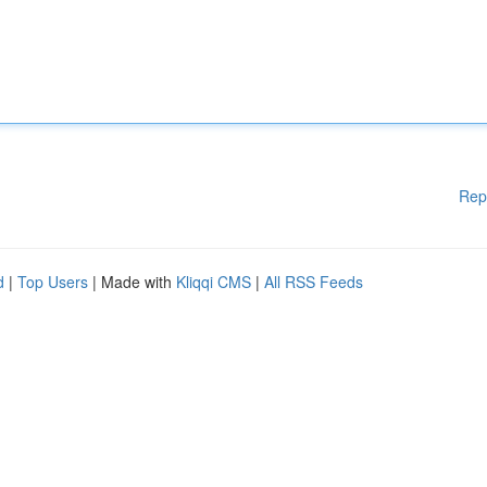
Rep
d
|
Top Users
| Made with
Kliqqi CMS
|
All RSS Feeds