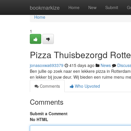
Home
bookmarkize
Home
New
Submit
G
Home
1
Pizza Thuisbezorgd Rotte
jonasoxwa693379
415 days ago
News
Discus
Ben jullie op zoek naar een lekkere pizza in Rotterdam?
en lekker bij jouw deur. Wij bieden een ruime menu me
Comments
Who Upvoted
Comments
Submit a Comment
No HTML