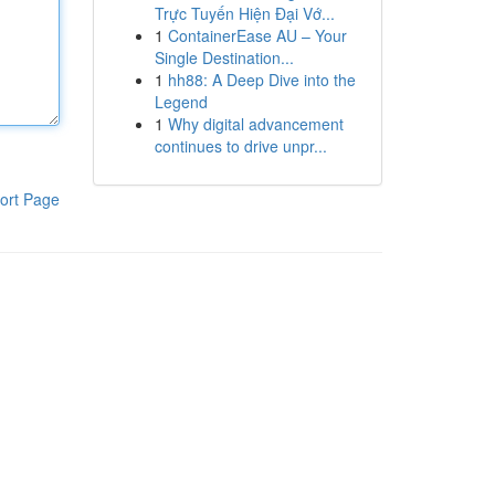
Trực Tuyến Hiện Đại Vớ...
1
ContainerEase AU – Your
Single Destination...
1
hh88: A Deep Dive into the
Legend
1
Why digital advancement
continues to drive unpr...
ort Page