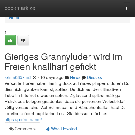
Home
bookmarkize
Togg
navi
Home
1
Gieriges Grannyluder wird im
Freien knallhart gefickt
johna085xfm3
410 days ago
News
Discuss
Versaute Huren haben lasting Bock auf raues pimpern. Sofern Du
dies nicht glauben kannst, solltest Du dich auf der ultimativen
Tube im Internet etwas umsehen. Zigtausend spitzenmäßige
Fickvideos belegen gnadenlos, dass die perversen Weibsbilder
völlig versaut sind. Auf Schmusen und Händchenhalten hast Du
im Minute überhaupt keine Lust. Stattdessen möchtest
https://porno.name/
Comments
Who Upvoted