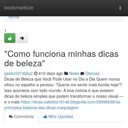
Home
bookmarkize
Togg
navi
Home
1
"Como funciona minhas dicas
de beleza"
gastonl374bky2
410 days ago
News
Discuss
Dicas de Beleza que Você Pode Usar no Dia a Dia Quem nunca
olhou no espelho e pensou: "Queria me sentir mais bonita hoje"?
Isso acontece com todo mundo. A boa notícia é que existem
dicas de beleza simples que podem transformar o nosso visual —
e o mais
https://dicas-cabelos18146.blogsvila.com/35998698/os-
princípios-básicos-das-dicas-maquiagem
Comments
Who Upvoted