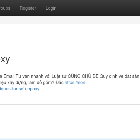
roups
Register
Login
oxy
 qua Email Tư vấn nhanh với Luật sư CÙNG CHỦ ĐỀ Quy định về đất sản 
t liệu xây dựng, làm đồ gốm? Đặc
https://son-
iques-for-sơn-epoxy