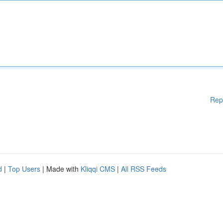
Rep
d
|
Top Users
| Made with
Kliqqi CMS
|
All RSS Feeds