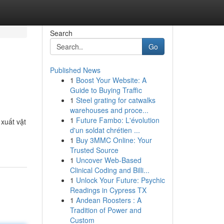
Search
Go
Published News
1
Boost Your Website: A
Guide to Buying Traffic
1
Steel grating for catwalks
warehouses and proce...
1
Future Fambo: L'évolution
xuất vật
d'un soldat chrétien ...
1
Buy 3MMC Online: Your
Trusted Source
1
Uncover Web-Based
Clinical Coding and Billi...
1
Unlock Your Future: Psychic
Readings in Cypress TX
1
Andean Roosters : A
Tradition of Power and
Custom