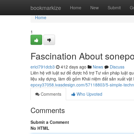
Home
bookmarkize
Home
New
Submit
G
Home
1
Fascination About sonep
erici791dcb3
412 days ago
News
Discuss
Liên hệ với luật sư để được hỗ trợ Tư vấn pháp luật
liệu xây dựng, làm đồ gốm Khái niệm đất sản xuất vậ
epoxy37058.ivasdesign.com/57118803/5-simple-techn
Comments
Who Upvoted
Comments
Submit a Comment
No HTML