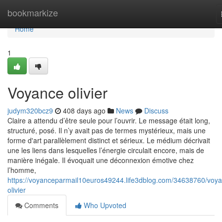
Home
bookmarkize
Home
1
Voyance olivier
judym320bcz9
408 days ago
News
Discuss
Claire a attendu d’être seule pour l’ouvrir. Le message était long,
structuré, posé. Il n’y avait pas de termes mystérieux, mais une
forme d'art parallèlement distinct et sérieux. Le médium décrivait
une les liens dans lesquelles l’énergie circulait encore, mais de
manière inégale. Il évoquait une déconnexion émotive chez
l’homme,
https://voyanceparmail10euros49244.life3dblog.com/34638760/voy
olivier
Comments
Who Upvoted