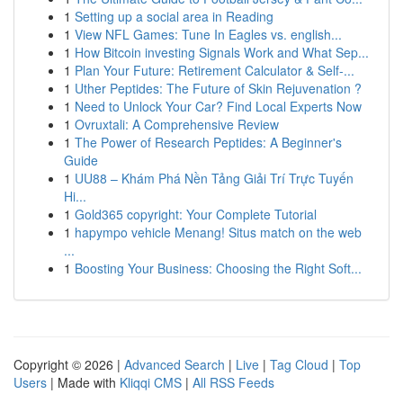
1
Setting up a social area in Reading
1
View NFL Games: Tune In Eagles vs. english...
1
How Bitcoin investing Signals Work and What Sep...
1
Plan Your Future: Retirement Calculator & Self-...
1
Uther Peptides: The Future of Skin Rejuvenation ?
1
Need to Unlock Your Car? Find Local Experts Now
1
Ovruxtali: A Comprehensive Review
1
The Power of Research Peptides: A Beginner's
Guide
1
UU88 – Khám Phá Nền Tảng Giải Trí Trực Tuyến
Hi...
1
Gold365 copyright: Your Complete Tutorial
1
hapympo vehicle Menang! Situs match on the web
...
1
Boosting Your Business: Choosing the Right Soft...
Copyright © 2026 |
Advanced Search
|
Live
|
Tag Cloud
|
Top
Users
| Made with
Kliqqi CMS
|
All RSS Feeds