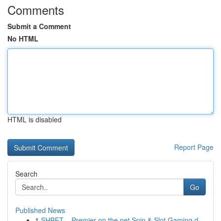
Comments
Submit a Comment
No HTML
HTML is disabled
Report Page
Search
Go
Published News
1
SHBET – Premier on the net Spin & Slot Gaming d...