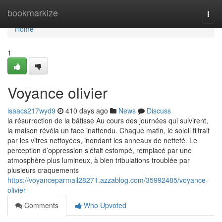
Home
bookmarkize
Togg
navi
Home
1
Voyance olivier
isaacs217wyd9
410 days ago
News
Discuss
la résurrection de la bâtisse Au cours des journées qui suivirent,
la maison révéla un face inattendu. Chaque matin, le soleil filtrait
par les vitres nettoyées, inondant les anneaux de netteté. Le
perception d’oppression s’était estompé, remplacé par une
atmosphère plus lumineux, à bien tribulations troublée par
plusieurs craquements
https://voyanceparmail28271.azzablog.com/35992485/voyance-
olivier
Comments
Who Upvoted