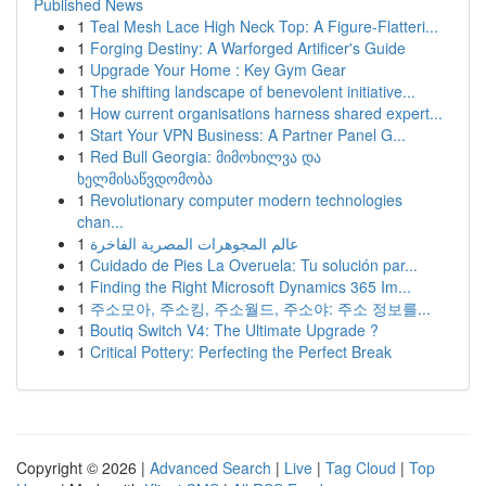
Published News
1
Teal Mesh Lace High Neck Top: A Figure-Flatteri...
1
Forging Destiny: A Warforged Artificer's Guide
1
Upgrade Your Home : Key Gym Gear
1
The shifting landscape of benevolent initiative...
1
How current organisations harness shared expert...
1
Start Your VPN Business: A Partner Panel G...
1
Red Bull Georgia: მიმოხილვა და
ხელმისაწვდომობა
1
Revolutionary computer modern technologies
chan...
1
عالم المجوهرات المصرية الفاخرة
1
Cuidado de Pies La Overuela: Tu solución par...
1
Finding the Right Microsoft Dynamics 365 Im...
1
주소모아, 주소킹, 주소월드, 주소야: 주소 정보를...
1
Boutiq Switch V4: The Ultimate Upgrade ?
1
Critical Pottery: Perfecting the Perfect Break
Copyright © 2026 |
Advanced Search
|
Live
|
Tag Cloud
|
Top