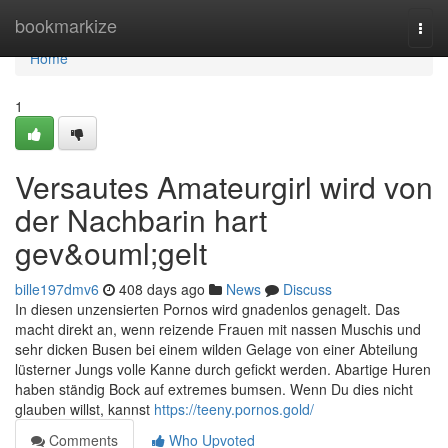
Home
bookmarkize
Togg
navi
Home
1
Versautes Amateurgirl wird von
der Nachbarin hart
gev&ouml;gelt
bille197dmv6
408 days ago
News
Discuss
In diesen unzensierten Pornos wird gnadenlos genagelt. Das
macht direkt an, wenn reizende Frauen mit nassen Muschis und
sehr dicken Busen bei einem wilden Gelage von einer Abteilung
lüsterner Jungs volle Kanne durch gefickt werden. Abartige Huren
haben ständig Bock auf extremes bumsen. Wenn Du dies nicht
glauben willst, kannst
https://teeny.pornos.gold/
Comments
Who Upvoted