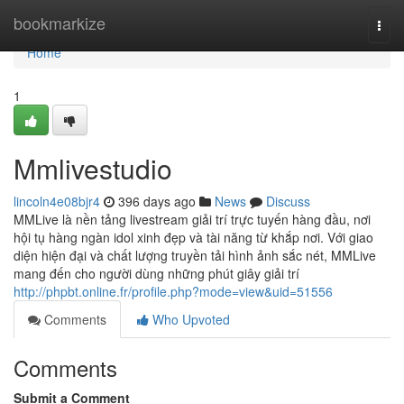
Home
bookmarkize
Togg
navi
Home
1
Mmlivestudio
lincoln4e08bjr4
396 days ago
News
Discuss
MMLive là nền tảng livestream giải trí trực tuyến hàng đầu, nơi
hội tụ hàng ngàn idol xinh đẹp và tài năng từ khắp nơi. Với giao
diện hiện đại và chất lượng truyền tải hình ảnh sắc nét, MMLive
mang đến cho người dùng những phút giây giải trí
http://phpbt.online.fr/profile.php?mode=view&uid=51556
Comments
Who Upvoted
Comments
Submit a Comment