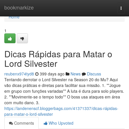
Home
bookmarkize
Togg
navi
Home
1
Dicas Rápidas para Matar o
Lord Silvester
reubenx974tyd8
399 days ago
News
Discuss
Tentando derrotar o Lord Silvester na Season 20 do Mu? Aqui
vão dicas práticas e diretas para facilitar sua missão. 1. **Jogue
em grupo com funções variadas** A luta é dura para solo players.
2. **Movimente-se o tempo todo** O boss usa ataques em área
com muito dano. 3.
https://landenenscf.bloggerbags.com/41371337/dicas-rápidas-
para-matar-o-lord-silvester
Comments
Who Upvoted