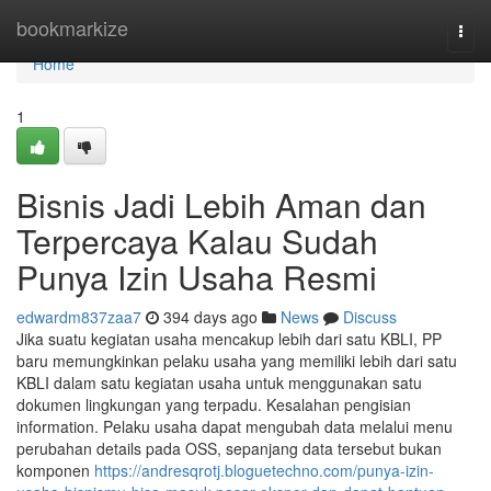
Home
bookmarkize
Togg
navi
Home
1
Bisnis Jadi Lebih Aman dan
Terpercaya Kalau Sudah
Punya Izin Usaha Resmi
edwardm837zaa7
394 days ago
News
Discuss
Jika suatu kegiatan usaha mencakup lebih dari satu KBLI, PP
baru memungkinkan pelaku usaha yang memiliki lebih dari satu
KBLI dalam satu kegiatan usaha untuk menggunakan satu
dokumen lingkungan yang terpadu. Kesalahan pengisian
information. Pelaku usaha dapat mengubah data melalui menu
perubahan details pada OSS, sepanjang data tersebut bukan
komponen
https://andresqrotj.bloguetechno.com/punya-izin-