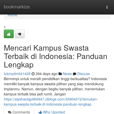
Home
bookmarkize
Togg
navi
Home
1
Mencari Kampus Swasta
Terbaik di Indonesia: Panduan
Lengkap
lulunydm641428
394 days ago
News
Discuss
Bermimpi untuk meraih pendidikan tinggi berkualitas? Indonesia
memiliki banyak kampus swasta pilihan yang siap mendukung
impianmu. Namun, dengan begitu banyak pilihan, menentukan
kampus terbaik bisa jadi rumit. Jangan
https://alyshaolqp966947.ziblogs.com/35904072/temukan-
kampus-swasta-terbaik-di-indonesia-panduan-lengkap
Comments
Who Upvoted